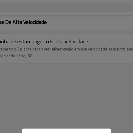
e De Alta Velocidade
linha de estampagem de alta velocidade
ame tipo 3 placas para obter alimentação em alta velocidade sem problem
locidade série JSG