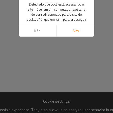
Detectado que você está acessando o
site móvel em um computador, gostaria
de ser redirecionado para o site do
desktop? Clique em 'sim' para prosseguir
Não
Sim
Cookie settings
sible experience. They also allow us to analyze user behavior in 