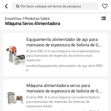
Por favor coloque um termo de pesquisa
Encontrou
3
Produtos Sobre
Máquina Servo Alimentadora
Equipamento alimentador de aço para
manuseio de espessura de bobina de 0,6
~ 6,0 mm
A série RNC-H é uma máquina servoalimentadora
para manuseio de materiais de bobinas mais
espessas
modelo:Equipamento alimentador de aço série RNC-
H
Máquina alimentadora servo para
manuseio de espessura de bobina de 0,5
~ 4,5 mm
A série RNC-B é uma máquina servoalimentadora
para manuseio de materiais de bobinas de
espessura média