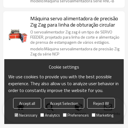
modelo:Máquina servoalimentadora série RNC-B
Máquina servo alimentadora de precisão
Zig Zag para linha de obturação circular
O servoalimentador Zig zag é um tipo de SERVO
FEEDER, projetado para linha de corte e alimentação
de prensa de estampagem de vários estágios.
modelo:Máquina servoalimentadora de precisão Zig
Zag da série NCP
Cookie settings
We use cookies to provide you with the best possible
experience. They also allow us to analyze user behavior in
order to constantly improve the website for you.
Accept all
Accept Selection
Reject All
casa
procurar
categoria
Enviar inquérito
Necessary
Analytics
Preferences
Marketing